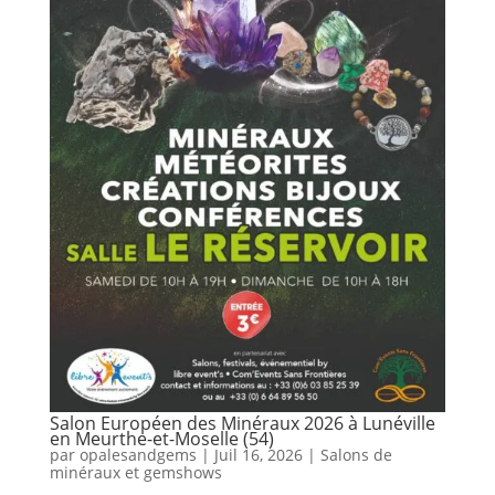
Salon Européen des Minéraux 2026 à Lunéville
en Meurthe-et-Moselle (54)
par
opalesandgems
|
Juil 16, 2026
|
Salons de
minéraux et gemshows