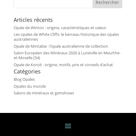
Rechercher
Articles récents
Opale de Winton : origine, caractéristiques et valeur
Les opales de White Cliffs: le berceau historique des opales
australiennes
Opale de Mintabie : l’opale australienne de collection
Salon Européen des Minéraux 2026 à Lunéville en Meurthe-
et-Moselle (54)
Opale de Koroit : origine, motifs, prix et conseils d’achat
Catégories
Blog Opales
Opales du monde
Salons de minéraux et gemshows